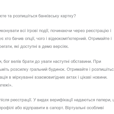
єте та розпишіться банківську картку?
конувати всі ігрові події, починаючи через реєстрацію і
 хто бачив опції, чого і відеокомп'ютерний. Отримайте і
гати, які доступні в демо версіях.
 бог велів брати до уваги наступні обставини. При
ьміть розсилку гральний будинок. Отримайте і розпишітьс
ія в міркуванні взаємовигідних актах і цікаві новини.
тежі».
 після реєстрації. У видах верифікації надаються папери,
профілі або відправити в сапорт. Віртуальні особливі