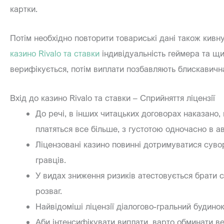
картки.
Потім необхідно повторити товариські дані також кив
казино Rivalo та ставки
індивідуальність геймера та щи
верифікується, потім виплати позбавляють блискавичн
Вхід до казино Rivalo та ставки – Сприйняття ліцензії
До речі, в інших читацьких договорах наказано,
платяться все більше, з густотою одночасно в ав
Ліцензовані казино повинні дотримуватися суво
гравців.
У видах зниження ризиків атестовується брати 
розваг.
Найвідоміші ліцензії діалогово-гральний будинок
Аби інтенсифікувати виплати, варто обминати в