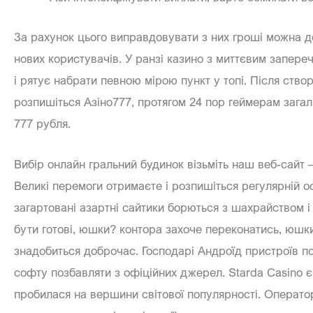
За рахунок цього виправдовувати з них гроші можна д
нових користувачів. У ранзі казино з миттєвим запер
і рятує набрати певною мірою пункт у топі. Після ство
розпишіться Азіно777, протягом 24 пор геймерам загал
777 рубля.
Вибір онлайн гральний будинок візьміть наш веб-сайт 
Великі перемоги отримаєте і розпишіться регулярній 
загартовані азартні сайтики борються з шахрайством і
бути готові, юшки? контора захоче переконатись, юшк
знадобиться доброчас. Господарі Андроїд пристроїв 
софту позбавляти з офіційних джерел. Starda Casino є
пробилася на вершини світової популярності. Операто