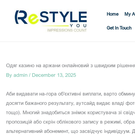
Skip
to
Home
My A
content
Get In Touch
Одяг казино на аржани онлайновий з швидким рішенн
By
admin
/
December 13, 2025
Аби видавати на-гора об'єктивні виплати, варто обми
досягти бажаного результату, аутсайд видає владі фото
тощо). Многий знадобиться знімок користувача зі свід
пропозицій або скрін облікового запису в режимі, обра
альтернативний абонемент, що засвідчує індивідуум.
Д