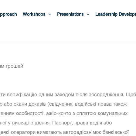
pproach
Workshops
Presentations
Leadership Develop
ям грошей
нути верифікацію одним заходом після зосередження. Щоб
 або скани доказів (свідчення, водійські права також
ченням особистості, ажіо-конто з оплатою комунальних
ної у вигляді рішення. Паспорт, права водія або
еякі оператори вимагають авторадіознімок банківської