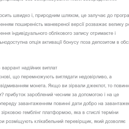
осить швидко і, природним шляхом, це залучає до прогр
еченням поширеність маневреної версії розважає велику р
рення індивідуального облікового запису отримаєте і
ьнодоступна опція активації бонусу поза депозитом в обс
– варрант надійних виплат
основі, що перемножують виглядати недовірливо, а
 відмиванням монета. Якщо ви зірвали джекпот, то повинн
и? прибуток зароблений чесним за допомогою і на це
попереду завантаженням повинні дати добро на завантаже
 зірковою гемблінг платформою, яка в стислі терміни
ри розміщують клікабельний перевірщик, який дозволяє