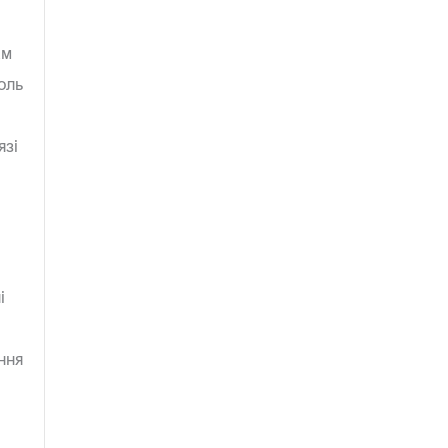
ам
оль
язі
і
ння