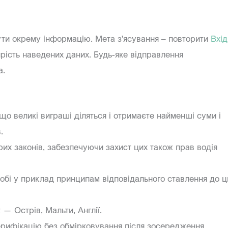
нути окрему інформацію. Мета з'ясування – повторити
Вхід
рість наведених даних. Будь-яке відправлення
а.
 що великі виграші діляться і отримаєте найменші суми і
.
рих законів, забезпечуючи захист цих також прав водія
собі у приклад принципам відповідального ставлення до ц
 ― Острів, Мальти, Англії.
ерифікацію без обмірковування після зосередження.