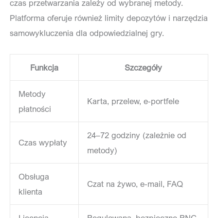
czas przetwarzania zależy od wybranej metody.
Platforma oferuje również limity depozytów i narzędzia
samowykluczenia dla odpowiedzialnej gry.
Funkcja
Szczegóły
Metody
Karta, przelew, e‑portfele
płatności
24–72 godziny (zależnie od
Czas wypłaty
metody)
Obsługa
Czat na żywo, e‑mail, FAQ
klienta
Licencja
Regulowana, bezpieczne RNG