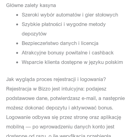
Główne zalety kasyna
Szeroki wybór automatów i gier stołowych
Szybkie płatności i wygodne metody
depozytów
Bezpieczeństwo danych i licencja
Atrakcyjne bonusy powitalne i cashback
Wsparcie klienta dostępne w języku polskim
Jak wygląda proces rejestracji i logowania?
Rejestracja w Bizzo jest intuicyjna: podajesz
podstawowe dane, potwierdzasz e‑mail, a następnie
możesz dokonać depozytu i aktywować bonus.
Logowanie odbywa się przez stronę oraz aplikację
mobilną — po wprowadzeniu danych konto jest
dostępne od razu, o ile weryfikacja przebiegła