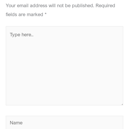
Your email address will not be published.
Required
fields are marked
*
Type
here..
Name