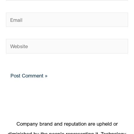
Email
Website
Company brand and reputation are upheld or
diminished by the people representing it. Technology