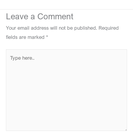
Leave a Comment
Your email address will not be published.
Required
fields are marked
*
Type
here..