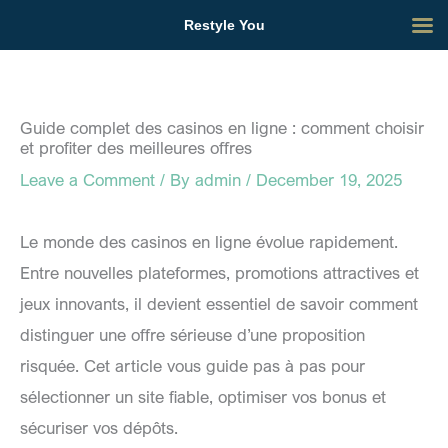
Skip
Restyle You
to
content
Guide complet des casinos en ligne : comment choisir
et profiter des meilleures offres
Leave a Comment
/ By
admin
/
December 19, 2025
Le monde des casinos en ligne évolue rapidement.
Entre nouvelles plateformes, promotions attractives et
jeux innovants, il devient essentiel de savoir comment
distinguer une offre sérieuse d’une proposition
risquée. Cet article vous guide pas à pas pour
sélectionner un site fiable, optimiser vos bonus et
sécuriser vos dépôts.