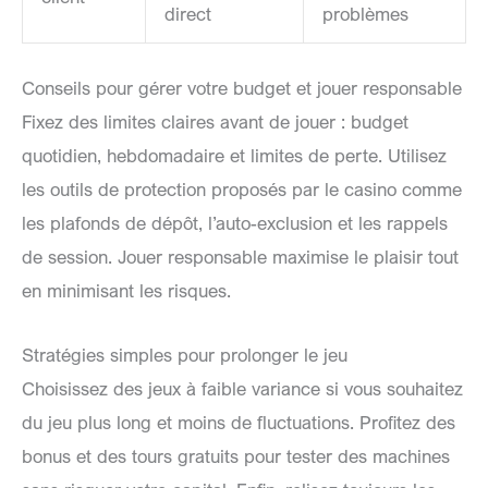
direct
problèmes
Conseils pour gérer votre budget et jouer responsable
Fixez des limites claires avant de jouer : budget
quotidien, hebdomadaire et limites de perte. Utilisez
les outils de protection proposés par le casino comme
les plafonds de dépôt, l’auto-exclusion et les rappels
de session. Jouer responsable maximise le plaisir tout
en minimisant les risques.
Stratégies simples pour prolonger le jeu
Choisissez des jeux à faible variance si vous souhaitez
du jeu plus long et moins de fluctuations. Profitez des
bonus et des tours gratuits pour tester des machines