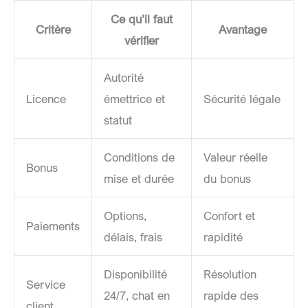
Ce qu’il faut
Critère
Avantage
vérifier
Autorité
Licence
émettrice et
Sécurité légale
statut
Conditions de
Valeur réelle
Bonus
mise et durée
du bonus
Options,
Confort et
Paiements
délais, frais
rapidité
Disponibilité
Résolution
Service
24/7, chat en
rapide des
client